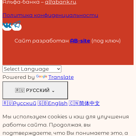
Альфа-банка –
alfabank.ru
.
Политика конфиденциальности
Сайт разработан
AB-site
(под ключ)
Powered by
Translate
🇷🇺
РУССКИЙ
⌄
🇷🇺
Русский
🇬🇧
English
🇨🇳
简体中文
Мы используем cookies и кэш для улучшения
работы сайта. Продолжая, вы
подтверждаете, что Вы понимаете это, а