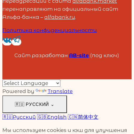
переадресации с сайта
alfabank.market
перенаправляют на официальный сайт
Альфа-банка –
alfabank.ru
.
Политика конфиденциальности
Сайт разработан
AB-site
(под ключ)
Powered by
Translate
🇷🇺
РУССКИЙ
⌄
🇷🇺
Русский
🇬🇧
English
🇨🇳
简体中文
Мы используем cookies и кэш для улучшения